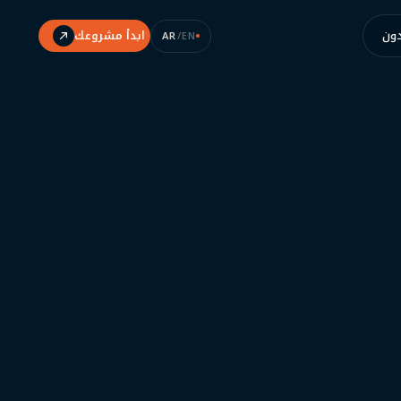
دون
ابدأ مشروعك
AR
/
EN